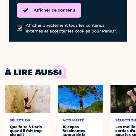
Afficher ce contenu
Afficher directement tous les contenus
externes et accepter les cookies pour Paris.fr.
À LIRE AUSSI
SÉLECTION
ACTUALITÉ
SÉLECTIO
Que faire à Paris
10 expos
Les meille
quand il fait trop
fascinantes
sorties d’
chaud ?
autour de la
pour les s