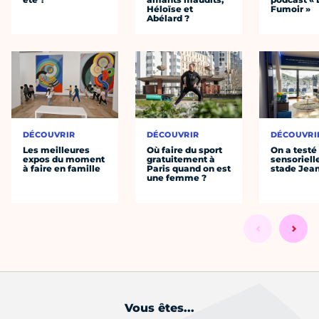
Héloïse et
Fumoir »
Abélard ?
DÉCOUVRIR
DÉCOUVRIR
DÉCOUVRI
Les meilleures
Où faire du sport
On a testé 
expos du moment
gratuitement à
sensoriell
à faire en famille
Paris quand on est
stade Jea
une femme ?
Vous êtes...