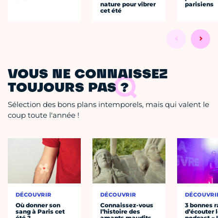
nature pour vibrer
parisiens
cet été
VOUS NE CONNAISSEZ
TOUJOURS PAS ?
Sélection des bons plans intemporels, mais qui valent le
coup toute l'année !
DÉCOUVRIR
DÉCOUVRIR
DÉCOUVRI
Où donner son
Connaissez-vous
3 bonnes r
sang à Paris cet
l’histoire des
d’écouter 
été ?
amants maudits,
podcast « 