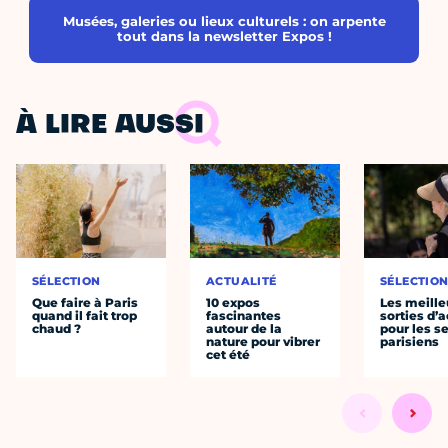
Musées, galeries ou lieux culturels : on arpente
tout dans la newsletter Expos !
À LIRE AUSSI
SÉLECTION
ACTUALITÉ
SÉLECTIO
Que faire à Paris
10 expos
Les meille
quand il fait trop
fascinantes
sorties d’
chaud ?
autour de la
pour les s
nature pour vibrer
parisiens
cet été