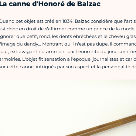
La canne d'Honoré de Balzac
Quand cet objet est créé en 1834, Balzac considère que l'artis
est donc en droit de s'affirmer comme un prince de la mode. M
ignorer que petit, rond, les dents ébréchées et le cheveu gras,
l'image du dandy… Montrant qu'il n'est pas dupe, il command
tout, extravagant notamment par l'énormité du jonc comm
armoiries. L'objet fit sensation à l'époque, journalistes et ca
sur cette canne, intrigués par son aspect et la personnalité d