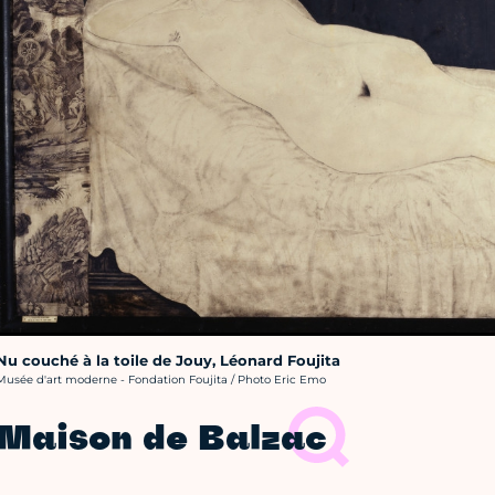
Nu couché à la toile de Jouy, Léonard Foujita
rédit photo :
Musée d'art moderne - Fondation Foujita / Photo Eric Emo
Maison de Balzac