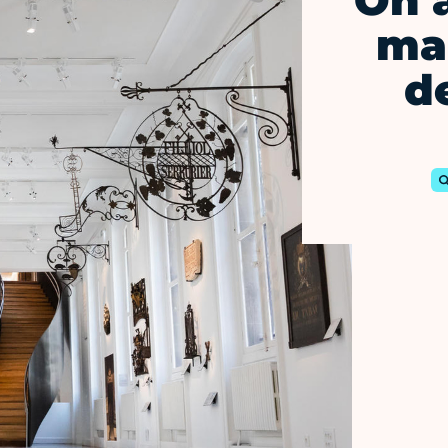
On a
mal
d