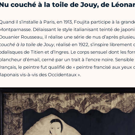
Nu couché à la toile de Jouy, de Léona
Quand il s’installe à Paris, en 1913, Foujita participe à la gra
Montparnasse. Délaissant le style italianisant teinté de japon
Douanier Rousseau, il réalise une série de nus d’après plusie
couché à la toile de Jouy
, réalisé en 1922, s’inspire libremen
odalisques de Titien et d’Ingres. Le corps sensuel dont les fo
blancheur d’émail, cerné par un trait à l’encre noire. Sensible 
français, le peintre fut qualifié de « peintre francisé aux yeux
Japonais vis-à-vis des Occidentaux ».