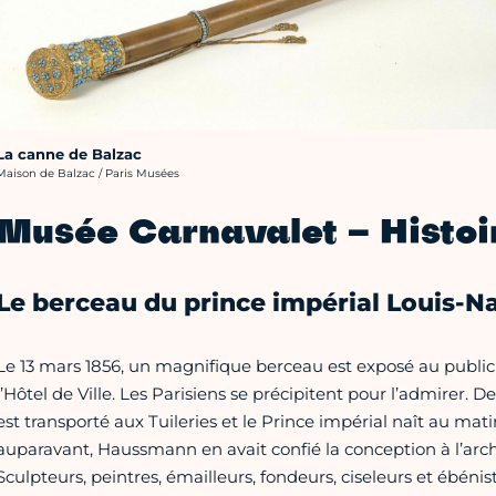
La canne de Balzac
rédit photo :
Maison de Balzac / Paris Musées
Musée Carnavalet – Histoi
Le berceau du prince impérial Louis-N
Le 13 mars 1856, un magnifique berceau est exposé au public 
l’Hôtel de Ville. Les Parisiens se précipitent pour l’admirer. D
est transporté aux Tuileries et le Prince impérial naît au mat
auparavant, Haussmann en avait confié la conception à l’archi
Sculpteurs, peintres, émailleurs, fondeurs, ciseleurs et ébénist