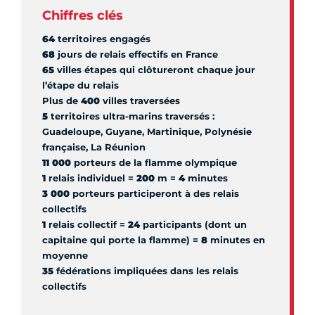
Chiffres clés
64
territoires engagés
68
jours de relais effectifs en France
65
villes étapes qui clôtureront chaque jour
l’étape du relais
Plus de
400
villes traversées
5
territoires ultra-marins traversés :
Guadeloupe, Guyane, Martinique, Polynésie
française, La Réunion
11 000
porteurs de la flamme olympique
1
relais individuel =
200
m =
4
minutes
3 000
porteurs participeront à des relais
collectifs
1
relais collectif =
24
participants (dont un
capitaine qui porte la flamme) =
8
minutes en
moyenne
35
fédérations impliquées dans les relais
collectifs