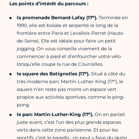
Les points d’intérêt du parcours :
e
la promenade Bernard-Lafay (17
)
.
Terminée en
1990, elle est boisée et serpente le long de la
frontière entre Paris et Levallois-Perret (Hauts-
de-Seine). Elle est idéale pour faire un petit
jogging. On vous conseille vivement de la
commencer à pied et d’enfourcher votre vélo
lorsqu’elle coupe la rue de Courcelles.
e
le square des Batignolles (17
).
Situé à côté du
e
très moderne parc Martin-Luther-King (17
), le
square n’en reste pas moins un espace vert
propice aux activités sportives, comme le ping-
pong.
e
le parc Martin-Luther-King (17
).
On en parlait
juste avant, c’est l’un des plus grands espaces
verts dans cette zone parisienne. Et pour les
sportifs, c’est le paradis : on peut y faire du skate,