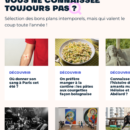
VOUS NE CONNAISSEZ
TOUJOURS PAS ?
Sélection des bons plans intemporels, mais qui valent le
coup toute l'année !
DÉCOUVRIR
DÉCOUVRIR
DÉCOUVRI
Où donner son
On préfère
Connaisse
sang à Paris cet
manger à la
l’histoire 
été ?
cantine : les pâtes
amants ma
aux courgettes
Héloïse et
façon bolognaise
Abélard ?