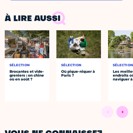
À LIRE AUSSI
SÉLECTION
SÉLECTION
SÉLECTIO
Brocantes et vide-
Où pique-niquer à
Les meille
greniers : on chine
Paris ?
endroits o
où en août ?
naviguer à