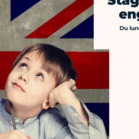
Stag
eng
Du lun