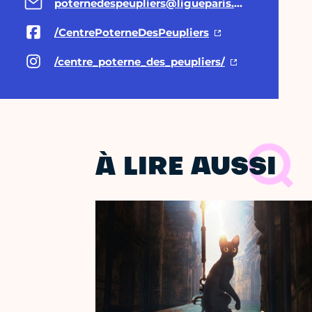
poternedespeupliers@ligueparis.org
/CentrePoterneDesPeupliers
/centre_poterne_des_peupliers/
À LIRE AUSSI