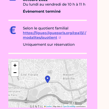
Du lundi au vendredi de 10 h à 11 h
Évènement terminé
Selon le quotient familial
https://ligueo.ligueparis.org/cpa13/-/
modalites/quotient
Uniquement sur réservation
+
−
Leaflet
|
Map data ©
OpenStreetMap
contributors