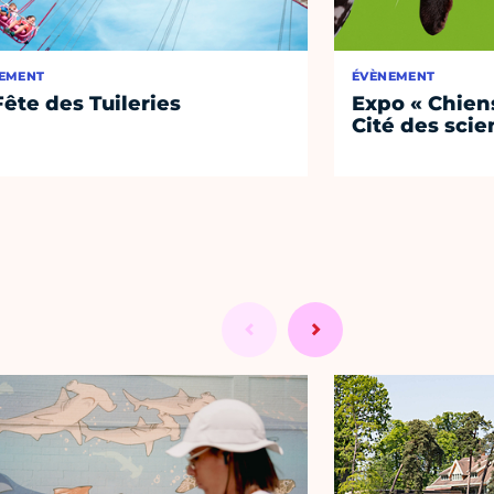
EMENT
ÉVÈNEMENT
Fête des Tuileries
Expo « Chiens
Cité des sci