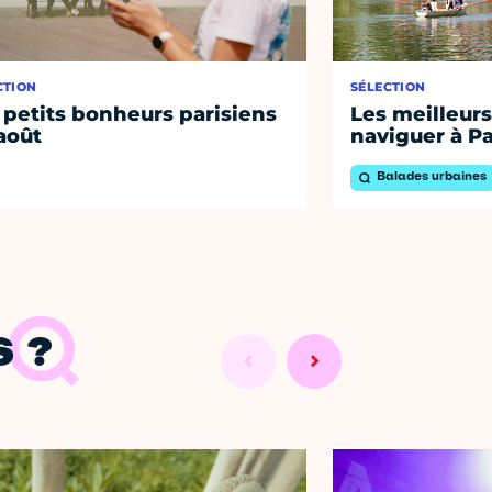
CTION
SÉLECTION
 petits bonheurs parisiens
Les meilleurs
août
naviguer à Pa
Balades urbaines
 ?