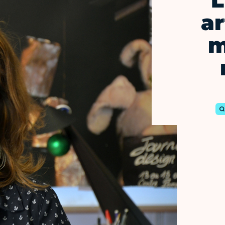
L
ar
m