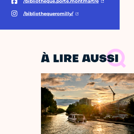
/bibliotheque.porte.montmartre
/bibliothequeromilly/
À LIRE AUSSI