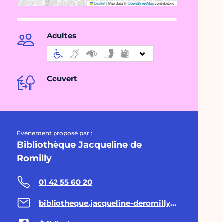
Leaflet
|
Map data ©
OpenStreetMap
contributors
Adultes
Couvert
Évènement proposé par :
Bibliothèque Jacqueline de
Romilly
01 42 55 60 20
bibliotheque.jacqueline-deromilly@paris.fr