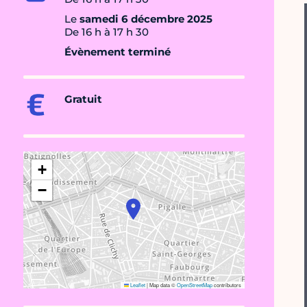
Le
samedi 6 décembre 2025
De 16 h à 17 h 30
Évènement terminé
Gratuit
+
−
Leaflet
|
Map data ©
OpenStreetMap
contributors