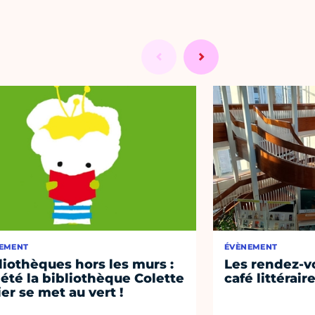
EMENT
ÉVÈNEMENT
liothèques hors les murs :
Les rendez-vo
 été la bibliothèque Colette
café littérair
ier se met au vert !