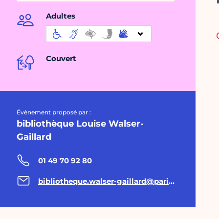
Adultes
Couvert
Évènement proposé par :
bibliothèque Louise Walser-
Gaillard
01 49 70 92 80
bibliotheque.walser-gaillard@paris.fr