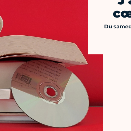
J
cœ
Du samed