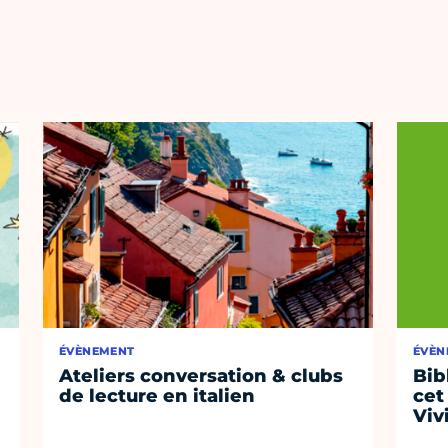
ÉVÈNEMENT
ÉVÈN
Ateliers conversation & clubs
Bib
de lecture en italien
cet
Viv