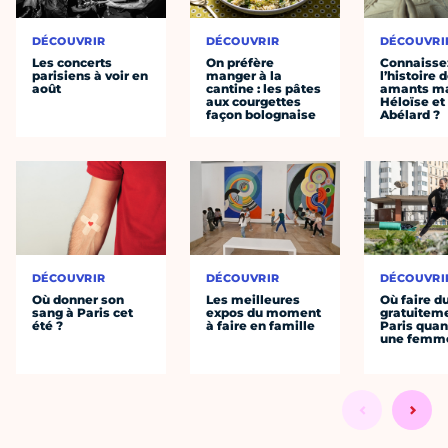
DÉCOUVRIR
DÉCOUVRIR
DÉCOUVRI
Les concerts
On préfère
Connaisse
parisiens à voir en
manger à la
l’histoire 
août
cantine : les pâtes
amants ma
aux courgettes
Héloïse et
façon bolognaise
Abélard ?
DÉCOUVRIR
DÉCOUVRIR
DÉCOUVRI
Où donner son
Les meilleures
Où faire d
sang à Paris cet
expos du moment
gratuitem
été ?
à faire en famille
Paris quan
une femm