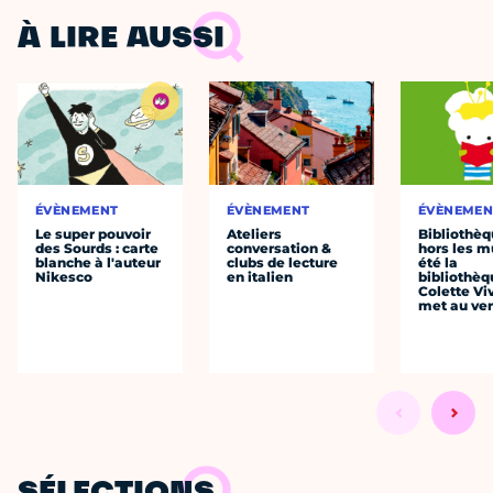
À LIRE AUSSI
ÉVÈNEMENT
ÉVÈNEMENT
ÉVÈNEMEN
Le super pouvoir
Ateliers
Bibliothè
des Sourds : carte
conversation &
hors les mu
blanche à l'auteur
clubs de lecture
été la
Nikesco
en italien
bibliothèq
Colette Viv
met au vert