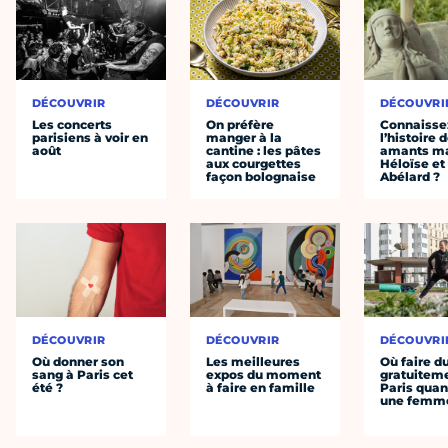
DÉCOUVRIR
DÉCOUVRIR
DÉCOUVRI
Les concerts
On préfère
Connaisse
parisiens à voir en
manger à la
l’histoire 
août
cantine : les pâtes
amants ma
aux courgettes
Héloïse et
façon bolognaise
Abélard ?
DÉCOUVRIR
DÉCOUVRIR
DÉCOUVRI
Où donner son
Les meilleures
Où faire d
sang à Paris cet
expos du moment
gratuitem
été ?
à faire en famille
Paris quan
une femm