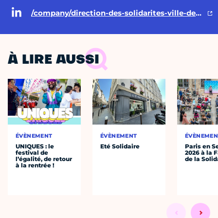
/company/direction-des-solidarites-ville-de-paris/posts/
À LIRE AUSSI
ÉVÈNEMENT
ÉVÈNEMENT
ÉVÈNEMEN
UNIQUES : le
Eté Solidaire
Paris en S
festival de
2026 à la 
l’égalité, de retour
de la Solid
à la rentrée !