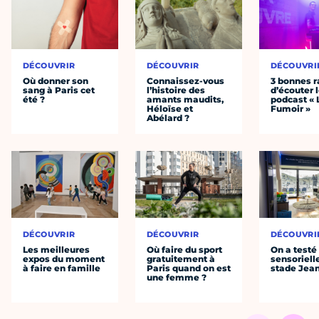
DÉCOUVRIR
DÉCOUVRIR
DÉCOUVRI
Où donner son
Connaissez-vous
3 bonnes r
sang à Paris cet
l’histoire des
d’écouter 
été ?
amants maudits,
podcast « 
Héloïse et
Fumoir »
Abélard ?
DÉCOUVRIR
DÉCOUVRIR
DÉCOUVRI
Les meilleures
Où faire du sport
On a testé 
expos du moment
gratuitement à
sensoriell
à faire en famille
Paris quand on est
stade Jea
une femme ?