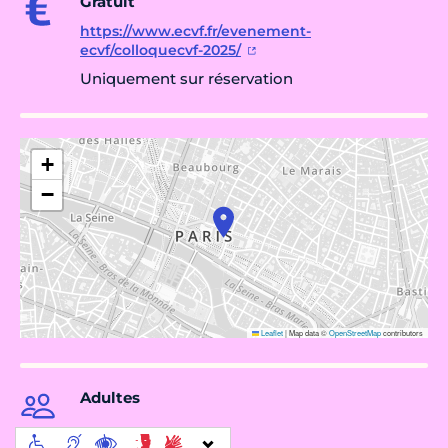
Gratuit
https://www.ecvf.fr/evenement-
ecvf/colloquecvf-2025/
Uniquement sur réservation
+
−
Leaflet
|
Map data ©
OpenStreetMap
contributors
Adultes