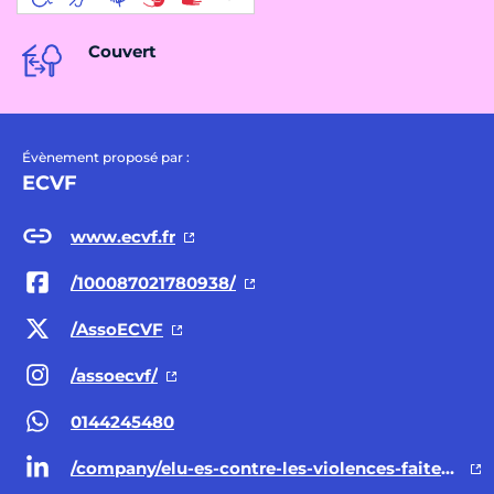
Couvert
Évènement proposé par :
ECVF
www.ecvf.fr
/100087021780938/
/AssoECVF
/assoecvf/
0144245480
/company/elu-es-contre-les-violences-faites-aux-femmes/