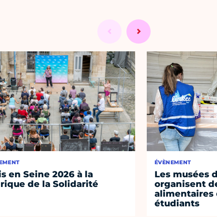
EMENT
ÉVÈNEMENT
is en Seine 2026 à la
Les musées de
rique de la Solidarité
organisent de
alimentaires
étudiants