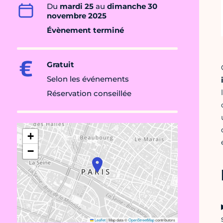
Du
mardi 25
au
dimanche 30
novembre 2025
Évènement terminé
Gratuit
Selon les événements
Réservation conseillée
+
−
Leaflet
|
Map data ©
OpenStreetMap
contributors