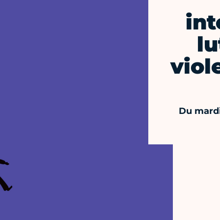
int
lu
viol
Du mard