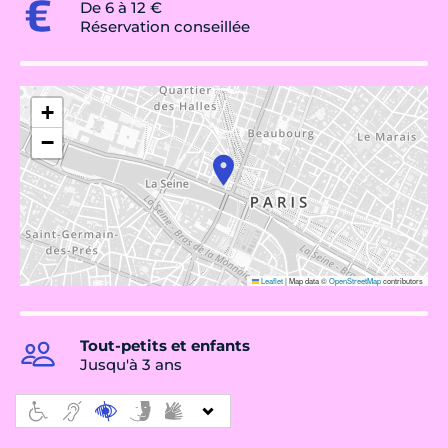
De 6 à 12 €
Réservation conseillée
+
−
Leaflet
|
Map data ©
OpenStreetMap
contributors
Tout-petits et enfants
Jusqu'à 3 ans