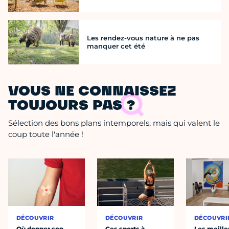
Les rendez-vous nature à ne pas
manquer cet été
VOUS NE CONNAISSEZ
TOUJOURS PAS ?
Sélection des bons plans intemporels, mais qui valent le
coup toute l'année !
DÉCOUVRIR
DÉCOUVRIR
DÉCOUVRI
Où donner son
Ces sports à
Les meille