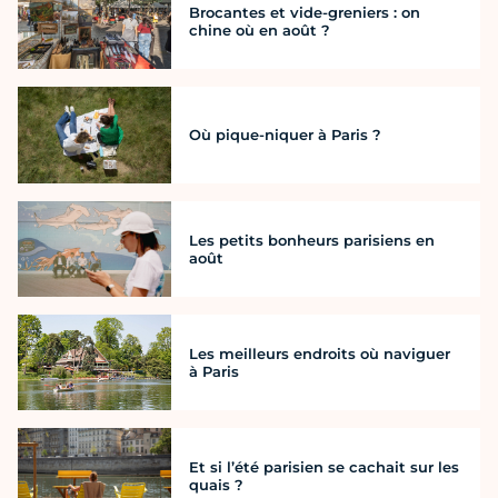
Brocantes et vide-greniers : on
chine où en août ?
Où pique-niquer à Paris ?
Les petits bonheurs parisiens en
août
Les meilleurs endroits où naviguer
à Paris
Et si l’été parisien se cachait sur les
quais ?