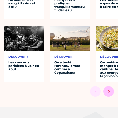
sang à Paris cet
pratiquer
expos du
été ?
tranquillement au
à faire en 
fil de l’eau
DÉCOUVRIR
DÉCOUVRIR
DÉCOUVRI
Les concerts
On a testé
On préfèr
parisiens à voir en
l’altinha, le foot
manger à 
août
comme à
cantine : l
Copacabana
aux courge
façon bol