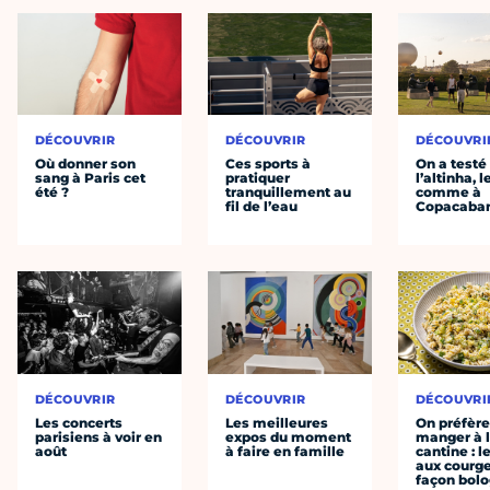
DÉCOUVRIR
DÉCOUVRIR
DÉCOUVRI
Où donner son
Ces sports à
On a testé
sang à Paris cet
pratiquer
l’altinha, l
été ?
tranquillement au
comme à
fil de l’eau
Copacaba
DÉCOUVRIR
DÉCOUVRIR
DÉCOUVRI
Les concerts
Les meilleures
On préfèr
parisiens à voir en
expos du moment
manger à 
août
à faire en famille
cantine : l
aux courge
façon bol