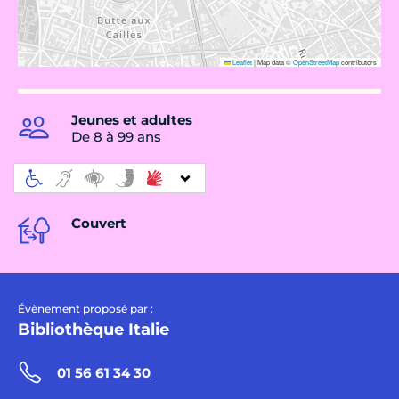
Leaflet
|
Map data ©
OpenStreetMap
contributors
Jeunes et adultes
De 8 à 99 ans
Couvert
Évènement proposé par :
Bibliothèque Italie
01 56 61 34 30