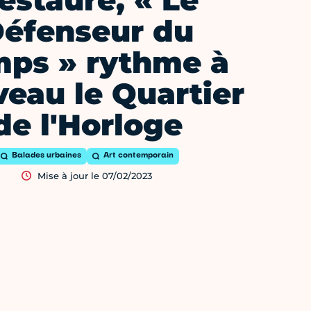
estauré, « Le
éfenseur du
ps » rythme à
eau le Quartier
de l'Horloge
Balades urbaines
Art contemporain
Mise à jour le 07/02/2023