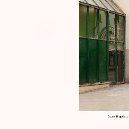
Crédit photo :
Jean-Baptiste G