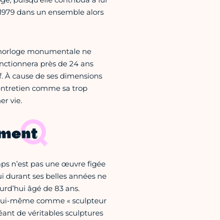
 1979 dans un ensemble alors
 l’horloge monumentale ne
nctionnera près de 24 ans
if. À cause de ses dimensions
entretien comme sa trop
r vie.
ment
mps n’est pas une œuvre figée
i durant ses belles années ne
ourd’hui âgé de 83 ans.
nit lui-même comme « sculpteur
réant de véritables sculptures