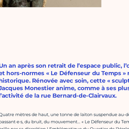
Un an après son retrait de l’espace public,
et hors-normes « Le Défenseur du Temps » r
historique. Rénovée avec soin, cette « scul
Jacques Monestier anime, comme à ses plus
l’activité de la rue Bernard-de-Clairvaux.
Quatre mètres de haut, une tonne de laiton suspendue au-de
passant·e·s, du bruit, du mouvement… « Le Défenseur du Tem
brille par sa discrétion ! Emblématique du Quartier de l’Horlo