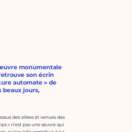
 l’œuvre monumentale
etrouve son écrin
pture automate » de
 beaux jours,
ssus des allées et venues des
ps » n’est pas une œuvre qui
ge, puisqu’elle contribua à lui