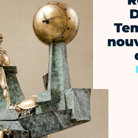
R
D
Tem
nouv