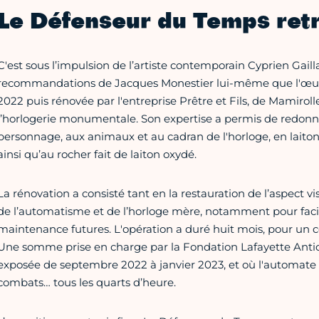
Le Défenseur du Temps ret
C'est sous l’impulsion de l’artiste contemporain Cyprien Gailla
recommandations de Jacques Monestier lui-même que l'œuvre
2022 puis rénovée par l'entreprise Prêtre et Fils, de Mamiroll
l’horlogerie monumentale. Son expertise a permis de redonne
personnage, aux animaux et au cadran de l'horloge, en laiton m
ainsi qu’au rocher fait de laiton oxydé.
La rénovation a consisté tant en la restauration de l’aspect v
de l’automatisme et de l’horloge mère, notamment pour facili
maintenance futures. L'opération a duré huit mois, pour un c
Une somme prise en charge par la Fondation Lafayette Antici
exposée de septembre 2022 à janvier 2023, et où l'automate 
combats… tous les quarts d’heure.