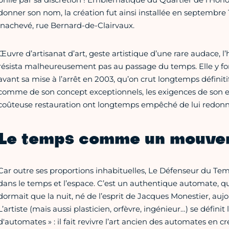
donner son nom, la création fut ainsi installée en septembre
inachevé, rue Bernard-de-Clairvaux.
Œuvre d’artisanat d’art, geste artistique d’une rare audace,
résista malheureusement pas au passage du temps. Elle y fo
avant sa mise à l’arrêt en 2003, qu’on crut longtemps définit
comme de son concept exceptionnels, les exigences de son 
coûteuse restauration ont longtemps empêché de lui redonne
Le temps comme un mouve
Car outre ses proportions inhabituelles, Le Défenseur du Te
dans le temps et l’espace. C’est un authentique automate, qu
dormait que la nuit, né de l’esprit de Jacques Monestier, auj
L’artiste (mais aussi plasticien, orfèvre, ingénieur…) se défi
d'automates » : il fait revivre l’art ancien des automates en c