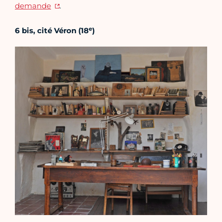
demande
.
e
6 bis, cité Véron (18
)