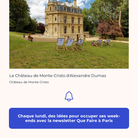
Le Château de Monte-Cristo d'Alexandre Dumas
Crédit photo :
Château de Monte-Cristo
Chaque lundi, des idées pour occuper ses week-
ends avec la newsletter Que Faire à Paris