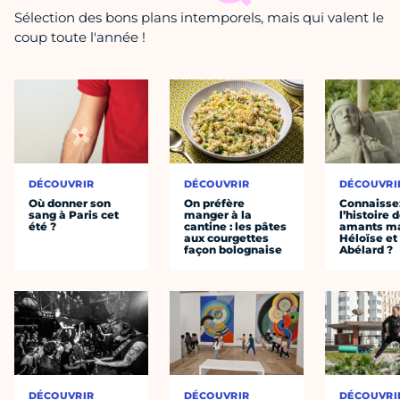
Sélection des bons plans intemporels, mais qui valent le
coup toute l'année !
DÉCOUVRIR
DÉCOUVRIR
DÉCOUVRI
Où donner son
On préfère
Connaisse
sang à Paris cet
manger à la
l’histoire 
été ?
cantine : les pâtes
amants ma
aux courgettes
Héloïse et
façon bolognaise
Abélard ?
DÉCOUVRIR
DÉCOUVRIR
DÉCOUVRI