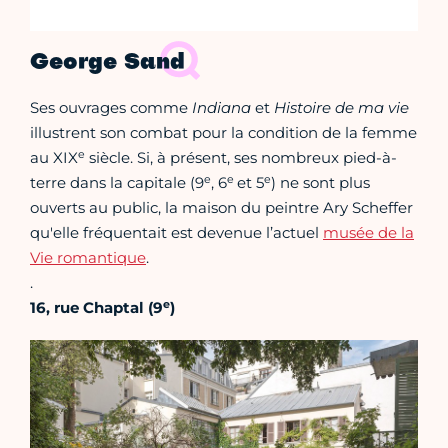
George Sand
Ses ouvrages comme
Indiana
et
Histoire de ma vie
illustrent son combat pour la condition de la femme
e
au XIX
siècle. Si, à présent, ses nombreux pied-à-
e
e
e
terre dans la capitale (9
, 6
et 5
) ne sont plus
ouverts au public, la maison du peintre Ary Scheffer
qu'elle fréquentait est devenue l’actuel
musée de la
Vie romantique
.
.
e
16, rue Chaptal (9
)