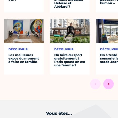
Héloïse et
Fumoir »
Abélard ?
DÉCOUVRIR
DÉCOUVRIR
DÉCOUVRI
Les meilleures
Où faire du sport
On a testé 
expos du moment
gratuitement à
sensoriell
à faire en famille
Paris quand on est
stade Jea
une femme ?
Vous êtes...