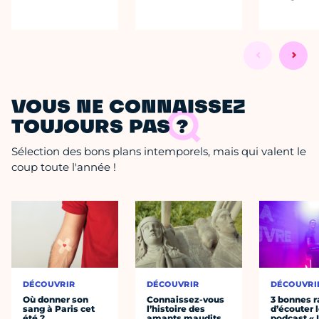
VOUS NE CONNAISSEZ
TOUJOURS PAS ?
Sélection des bons plans intemporels, mais qui valent le
coup toute l'année !
DÉCOUVRIR
DÉCOUVRIR
DÉCOUVRI
Où donner son
Connaissez-vous
3 bonnes r
sang à Paris cet
l’histoire des
d’écouter 
été ?
amants maudits,
podcast « 