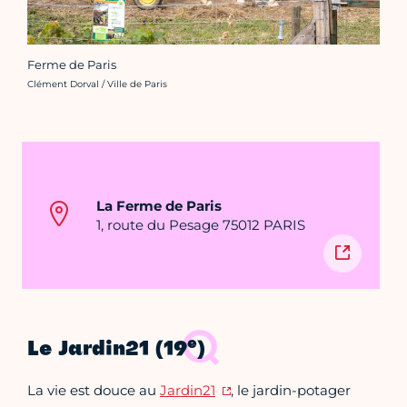
Ferme de Paris
Crédit photo :
Clément Dorval / Ville de Paris
La Ferme de Paris
1, route du Pesage 75012 PARIS
e
Le Jardin21 (19
)
La vie est douce au
Jardin21
, le jardin-potager