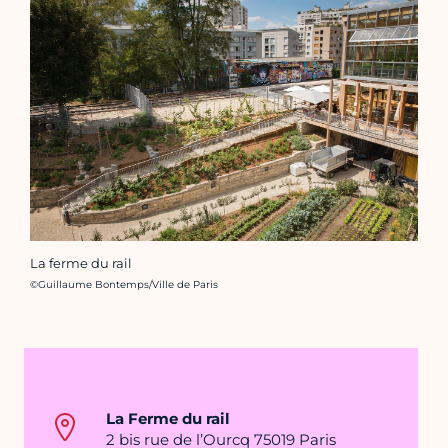
La ferme du rail
Crédit photo :
©Guillaume Bontemps/Ville de Paris
La Ferme du rail
2 bis rue de l’Ourcq 75019 Paris