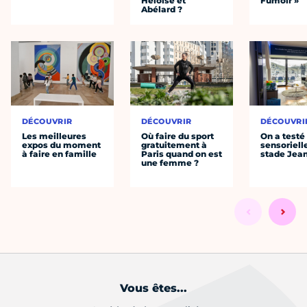
Héloïse et
Fumoir »
Abélard ?
DÉCOUVRIR
DÉCOUVRIR
DÉCOUVRI
Les meilleures
Où faire du sport
On a testé 
expos du moment
gratuitement à
sensoriell
à faire en famille
Paris quand on est
stade Jea
une femme ?
Vous êtes...