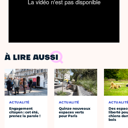
À LIRE AUSSI
ACTUALITÉ
ACTUALITÉ
ACTUALIT
Engagement
Quinze nouveaux
Des espac
citoyen : cet été,
espaces verts
liberté pou
prenez la parole !
pour Paris
chiens dan
bois