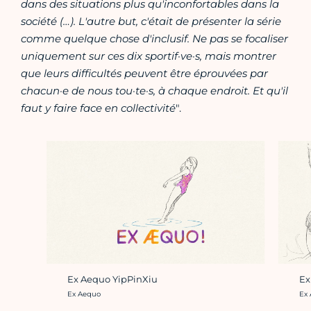
dans des situations plus qu'inconfortables dans la
société (…). L'autre but, c'était de présenter la série
comme quelque chose d'inclusif. Ne pas se focaliser
uniquement sur ces dix sportif·ve·s, mais montrer
que leurs difficultés peuvent être éprouvées par
chacun·e de nous tou·te·s, à chaque endroit. Et qu'il
faut y faire face en collectivité
".
Ex Aequo YipPinXiu
Ex
Crédit photo :
Cré
Ex Aequo
Ex