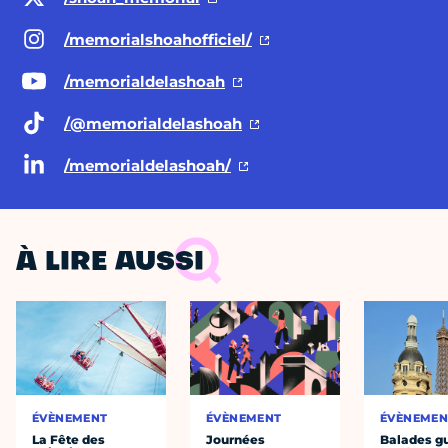
/memorialshoahofficiel/
/memorialdelashoah
/@memorialdelashoah
/memorialdelashoah/
À LIRE AUSSI
ÉVÈNEMENT
ÉVÈNEMENT
ÉVÈNEMEN
La Fête des
Journées
Balades g