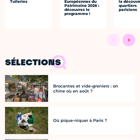
Tuileries
Européennes du
la découve
Patrimoine 2026 :
quartiers
découvrez le
parisiens
programme !
SÉLECTIONS
Brocantes et vide-greniers : on
chine où en août ?
Où pique-niquer à Paris ?