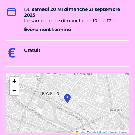
Du
samedi 20
au
dimanche 21 septembre
2025
Le samedi et Le dimanche de 10 h à 17 h
Évènement terminé
Gratuit
+
−
Leaflet
|
Map data ©
OpenStreetMap
contributors