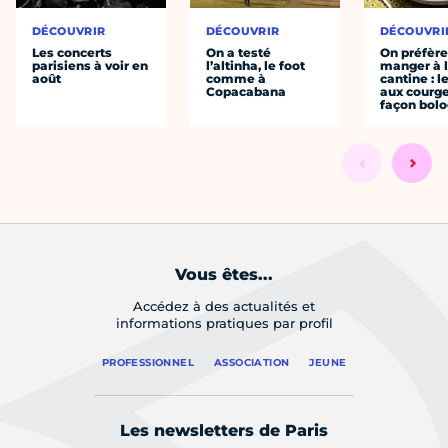
DÉCOUVRIR
DÉCOUVRIR
DÉCOUVRI
Les concerts
On a testé
On préfèr
parisiens à voir en
l’altinha, le foot
manger à 
août
comme à
cantine : l
Copacabana
aux courge
façon bol
Vous êtes...
Accédez à des actualités et
informations pratiques par profil
PROFESSIONNEL
ASSOCIATION
JEUNE
Les newsletters de Paris