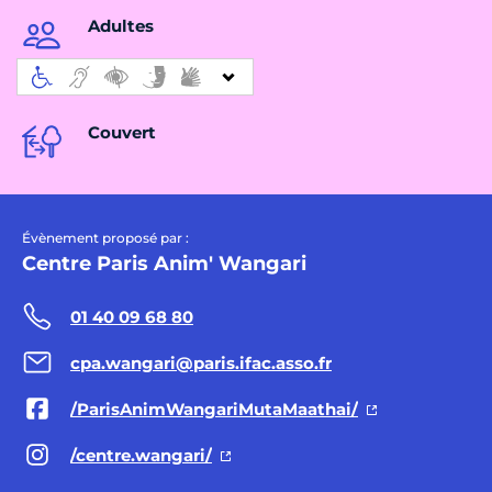
Adultes
Couvert
Évènement proposé par :
Centre Paris Anim' Wangari
01 40 09 68 80
cpa.wangari@paris.ifac.asso.fr
/ParisAnimWangariMutaMaathai/
/centre.wangari/