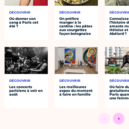
DÉCOUVRIR
DÉCOUVRIR
DÉCOUVRI
Où donner son
On préfère
Connaisse
sang à Paris cet
manger à la
l’histoire 
été ?
cantine : les pâtes
amants ma
aux courgettes
Héloïse et
façon bolognaise
Abélard ?
DÉCOUVRIR
DÉCOUVRIR
DÉCOUVRI
Les concerts
Les meilleures
Où faire d
parisiens à voir en
expos du moment
gratuitem
août
à faire en famille
Paris quan
une femm