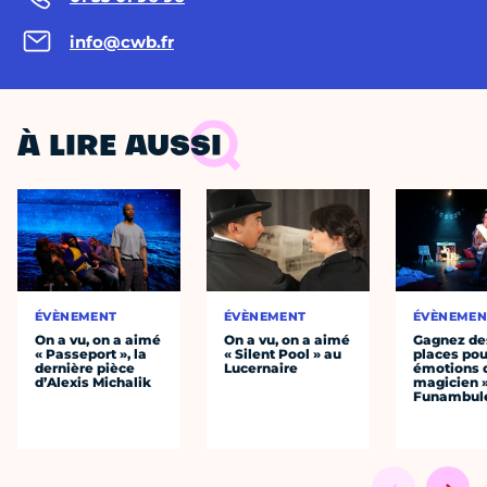
info@cwb.fr
À LIRE AUSSI
ÉVÈNEMENT
ÉVÈNEMENT
ÉVÈNEMEN
On a vu, on a aimé
On a vu, on a aimé
Gagnez de
« Passeport », la
« Silent Pool » au
places pou
dernière pièce
Lucernaire
émotions 
d’Alexis Michalik
magicien 
Funambul