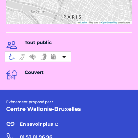
Leaflet
|
Map data ©
OpenStreetMap
contributors
Tout public
Couvert
Évènement proposé par :
Centre Wallonie-Bruxelles
En savoir plus
01 53 01 96 96