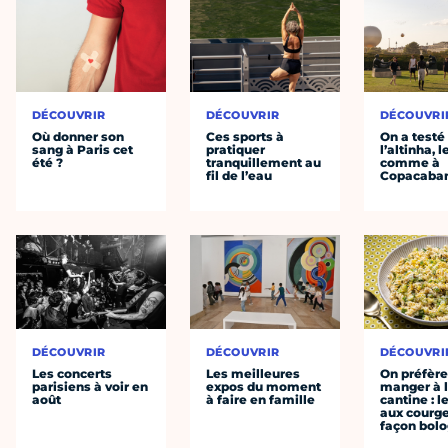
DÉCOUVRIR
DÉCOUVRIR
DÉCOUVRI
Où donner son
Ces sports à
On a testé
sang à Paris cet
pratiquer
l’altinha, l
été ?
tranquillement au
comme à
fil de l’eau
Copacaba
DÉCOUVRIR
DÉCOUVRIR
DÉCOUVRI
Les concerts
Les meilleures
On préfèr
parisiens à voir en
expos du moment
manger à 
août
à faire en famille
cantine : l
aux courge
façon bol