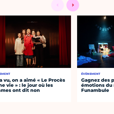
EMENT
ÉVÈNEMENT
a vu, on a aimé « Le Procès
Gagnez des p
e vie » : le jour où les
émotions du 
mes ont dit non
Funambule