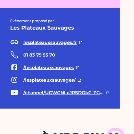
Évènement proposé par :
Les Plateaux Sauvages
lesplateauxsauvages.fr
01 83 75 55 70
/lesplateauxsauvages
/lesplateauxsauvages/
/channel/UCWCNLcJRSDGkC-ZGIfdrvww