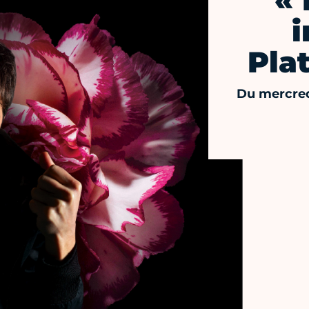
« 
Pla
Du mercred