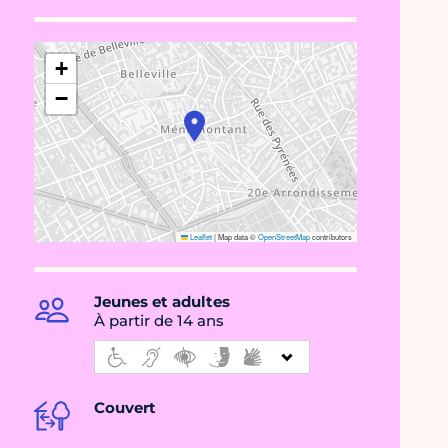
+
−
Leaflet
|
Map data ©
OpenStreetMap
contributors
Jeunes et adultes
À partir de 14 ans
Couvert