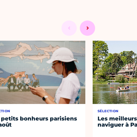
CTION
SÉLECTION
 petits bonheurs parisiens
Les meilleurs
août
naviguer à Pa