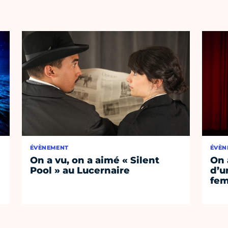
ÉVÈNEMENT
ÉVÈN
On a vu, on a aimé « Silent
On 
Pool » au Lucernaire
d’un
fem