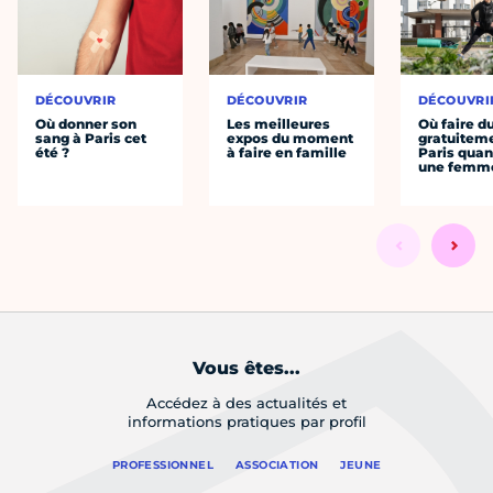
DÉCOUVRIR
DÉCOUVRIR
DÉCOUVRI
Où donner son
Les meilleures
Où faire d
sang à Paris cet
expos du moment
gratuitem
été ?
à faire en famille
Paris quan
une femm
Vous êtes...
Accédez à des actualités et
informations pratiques par profil
PROFESSIONNEL
ASSOCIATION
JEUNE