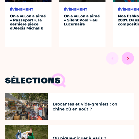
ÉVÈNEMENT
ÉVÈNEMENT
ÉVÈNEMEN
On a vu, on a aimé
On a vu, on a aimé
Noa Eshkol
« Passeport », la
« Silent Pool » au
2007. Dans
dernière pièce
Lucernaire
compositi
d’Alexis Michalik
SÉLECTIONS
Brocantes et vide-greniers : on
chine où en août ?
Où pique-niquer à Paris ?