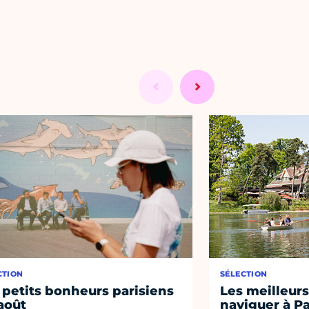
CTION
SÉLECTION
 petits bonheurs parisiens
Les meilleurs
août
naviguer à Pa