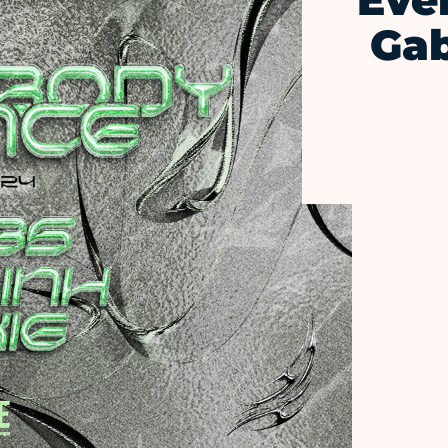
Eve
Gab