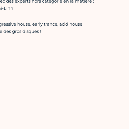
c des experts hors catégorie en la matière :
ai-Linh
ressive house, early trance, acid house
e des gros disques !