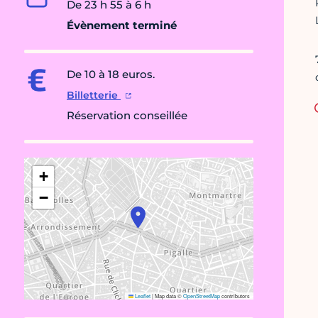
De 23 h 55 à 6 h
Évènement terminé
De 10 à 18 euros.
Billetterie
Réservation conseillée
+
−
Leaflet
|
Map data ©
OpenStreetMap
contributors