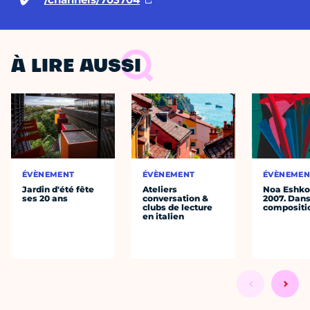
À LIRE AUSSI
ÉVÈNEMENT
ÉVÈNEMENT
ÉVÈNEMEN
Jardin d'été fête
Ateliers
Noa Eshkol
ses 20 ans
conversation &
2007. Dans
clubs de lecture
compositi
en italien