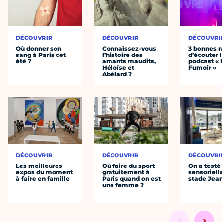
DÉCOUVRIR
DÉCOUVRIR
DÉCOUVRI
Où donner son
Connaissez-vous
3 bonnes r
sang à Paris cet
l’histoire des
d’écouter 
été ?
amants maudits,
podcast « 
Héloïse et
Fumoir »
Abélard ?
DÉCOUVRIR
DÉCOUVRIR
DÉCOUVRI
Les meilleures
Où faire du sport
On a testé 
expos du moment
gratuitement à
sensoriell
à faire en famille
Paris quand on est
stade Jea
une femme ?