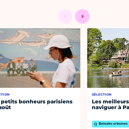
CTION
SÉLECTION
 petits bonheurs parisiens
Les meilleurs
août
naviguer à Pa
Balades urbaines