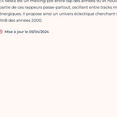
Ell Nesta est un melting-pot entre rap des années 90 et nouve
partie de ces rappeurs passe-partout, oscillant entre track
énergiques. Il propose ainsi un univers éclectique cherchant s
RnB des années 2000.
Mise à jour le 05/04/2024