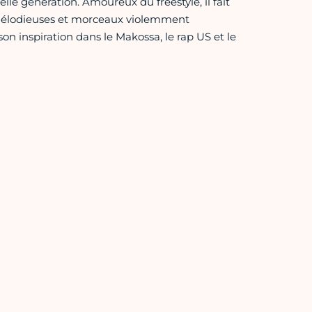
lle génération. Amoureux du freestyle, il fait
s mélodieuses et morceaux violemment
on inspiration dans le Makossa, le rap US et le