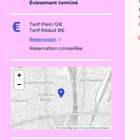
Évènement terminé
Tarif Plein 12€
Tarif Réduit 8€
Réservation
Réservation conseillée
+
−
Leaflet
|
Map data ©
OpenStreetMap
contributors