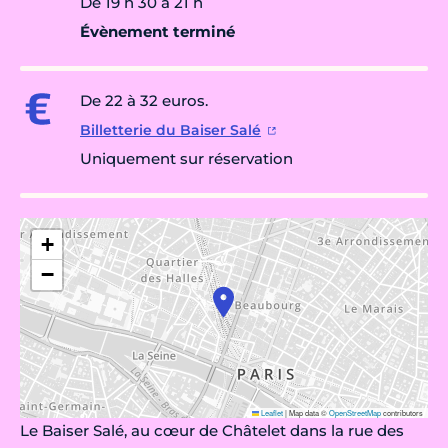
De 19 h 30 à 21 h
Évènement terminé
De 22 à 32 euros.
Billetterie du Baiser Salé
Uniquement sur réservation
+
−
Leaflet
|
Map data ©
OpenStreetMap
contributors
Le Baiser Salé, au cœur de Châtelet dans la rue des