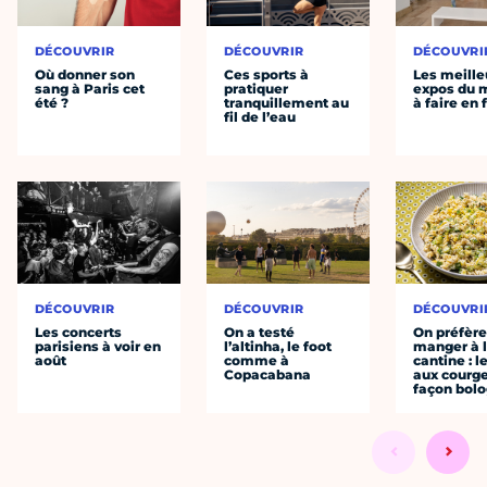
DÉCOUVRIR
DÉCOUVRIR
DÉCOUVRI
Où donner son
Ces sports à
Les meille
sang à Paris cet
pratiquer
expos du
été ?
tranquillement au
à faire en 
fil de l’eau
DÉCOUVRIR
DÉCOUVRIR
DÉCOUVRI
Les concerts
On a testé
On préfèr
parisiens à voir en
l’altinha, le foot
manger à 
août
comme à
cantine : l
Copacabana
aux courge
façon bol