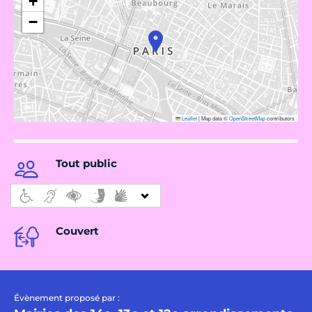
+
−
Leaflet
|
Map data ©
OpenStreetMap
contributors
Tout public
Couvert
Évènement proposé par :