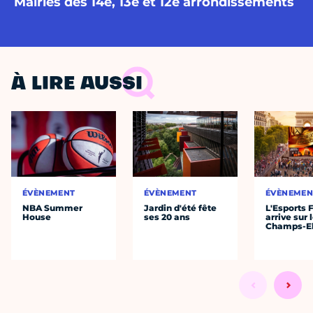
Mairies des 14e, 13e et 12e arrondissements
À LIRE AUSSI
ÉVÈNEMENT
ÉVÈNEMENT
ÉVÈNEMEN
NBA Summer
Jardin d'été fête
L'Esports 
House
ses 20 ans
arrive sur 
Champs-E