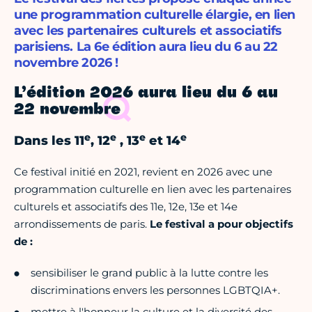
une programmation culturelle élargie, en lien
avec les partenaires culturels et associatifs
parisiens. La 6e édition aura lieu du 6 au 22
novembre 2026 !
L’édition 2026 aura lieu du 6 au
22 novembre
e
e
e
e
Dans les 11
, 12
, 13
et 14
Ce festival initié en 2021, revient en 2026 avec une
programmation culturelle en lien avec les partenaires
culturels et associatifs des 11e, 12e, 13e et 14e
arrondissements de paris.
Le festival a pour objectifs
de :
sensibiliser le grand public à la lutte contre les
discriminations envers les personnes LGBTQIA+.
mettre à l'honneur la culture et la diversité des