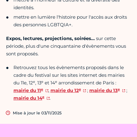
identités.
mettre en lumière l'histoire pour l'accès aux droits
des personnes LGBTQIA+.
Expos, lectures, projections, soirées…
sur cette
période, plus d'une cinquantaine d'évènements vous
sont proposés.
Retrouvez tous les évènements proposés dans le
cadre du festival sur les sites internet des mairies
e
e
e
du 11e, 12
, 13
et 14
arrondissement de Paris :
e
e
e
mairie du 11
,
mairie du 12
;
mairie du 13
;
e
mairie du 14
.
Mise à jour le 03/11/2025