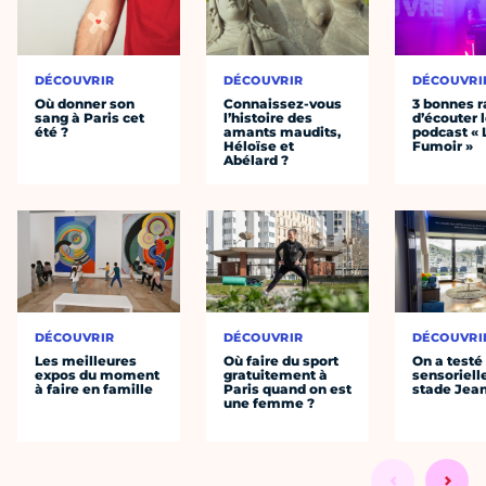
DÉCOUVRIR
DÉCOUVRIR
DÉCOUVRI
Où donner son
Connaissez-vous
3 bonnes r
sang à Paris cet
l’histoire des
d’écouter 
été ?
amants maudits,
podcast « 
Héloïse et
Fumoir »
Abélard ?
DÉCOUVRIR
DÉCOUVRIR
DÉCOUVRI
Les meilleures
Où faire du sport
On a testé 
expos du moment
gratuitement à
sensoriell
à faire en famille
Paris quand on est
stade Jea
une femme ?