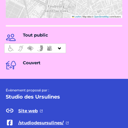
Leaflet
|
Map data ©
OpenStreetMap
contributors
Tout public
Couvert
Évènement proposé par :
Studio des Ursulines
Site web
/studiodesursulines/