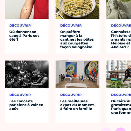
DÉCOUVRIR
DÉCOUVRIR
DÉCOUVRI
Où donner son
On préfère
Connaisse
sang à Paris cet
manger à la
l’histoire 
été ?
cantine : les pâtes
amants ma
aux courgettes
Héloïse et
façon bolognaise
Abélard ?
DÉCOUVRIR
DÉCOUVRIR
DÉCOUVRI
Les concerts
Les meilleures
Où faire d
parisiens à voir en
expos du moment
gratuitem
août
à faire en famille
Paris quan
une femm