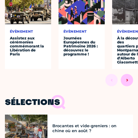
ÉVÈNEMENT
ÉVÈNEMENT
ÉVÈNEMEN
Assistez aux
Journées
À la décou
cérémonies
Européennes du
des
commémorant la
Patrimoine 2026 :
quartiers p
Libération de
découvrez le
Montparna
Paris
programme !
autour de l
d'Alberto
Giacomett
SÉLECTIONS
Brocantes et vide-greniers : on
chine où en août ?