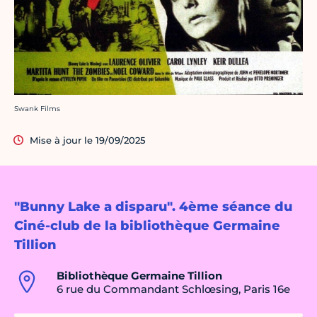
Crédit photo :
Swank Films
Mise à jour le 19/09/2025
"Bunny Lake a disparu". 4ème séance du
Ciné-club de la bibliothèque Germaine
Tillion
Bibliothèque Germaine Tillion
6 rue du Commandant Schlœsing, Paris 16e