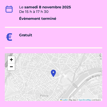
Le
samedi 8 novembre 2025
De 15 h à 17 h 30
Évènement terminé
Gratuit
+
−
Leaflet
|
Map data ©
OpenStreetMap
contributors