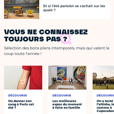
Et si l’été parisien se cachait sur les
quais ?
VOUS NE CONNAISSEZ
TOUJOURS PAS ?
Sélection des bons plans intemporels, mais qui valent le
coup toute l'année !
DÉCOUVRIR
DÉCOUVRIR
DÉCOUVRI
Où donner son
Les meilleures
On a testé
sang à Paris cet
expos du moment
l’altinha, l
été ?
à faire en famille
comme à
Copacaba