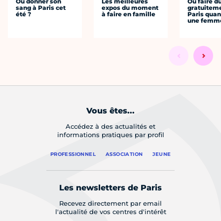
Où donner son
Les meilleures
Où faire d
sang à Paris cet
expos du moment
gratuitem
été ?
à faire en famille
Paris quan
une femm
Vous êtes...
Accédez à des actualités et
informations pratiques par profil
PROFESSIONNEL
ASSOCIATION
JEUNE
Les newsletters de Paris
Recevez directement par email
l'actualité de vos centres d'intérêt