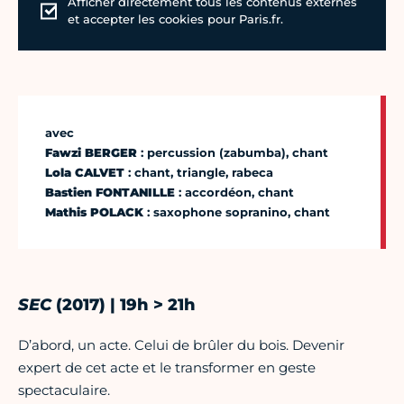
Afficher directement tous les contenus externes
et accepter les cookies pour Paris.fr.
avec
Fawzi BERGER
: percussion (zabumba), chant
Lola CALVET
: chant, triangle, rabeca
Bastien FONTANILLE
: accordéon, chant
Mathis POLACK
: saxophone sopranino, chant
SEC
(2017) | 19h > 21h
D’abord, un acte. Celui de brûler du bois. Devenir
expert de cet acte et le transformer en geste
spectaculaire.