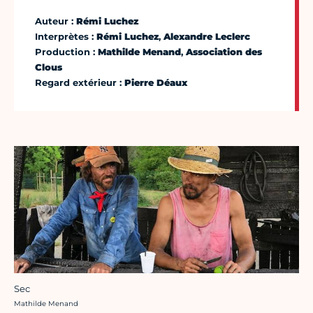
Auteur :
Rémi Luchez
Interprètes :
Rémi Luchez
,
Alexandre Leclerc
Production :
Mathilde Menand
,
Association des
Clous
Regard extérieur :
Pierre Déaux
Sec
Crédit photo :
Mathilde Menand