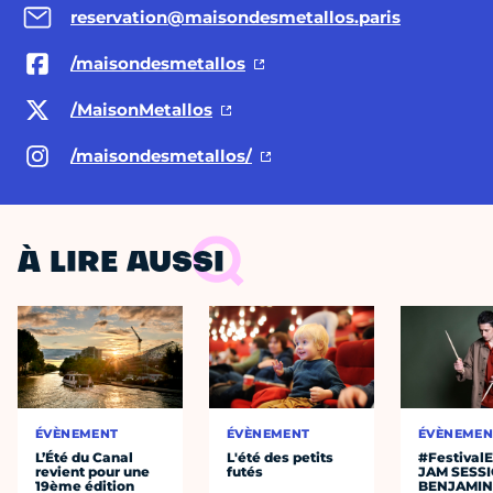
reservation@maisondesmetallos.paris
/maisondesmetallos
/MaisonMetallos
/maisondesmetallos/
À LIRE AUSSI
ÉVÈNEMENT
ÉVÈNEMENT
ÉVÈNEMEN
L’Été du Canal
L'été des petits
#Festival
revient pour une
futés
JAM SESS
19ème édition
BENJAMIN