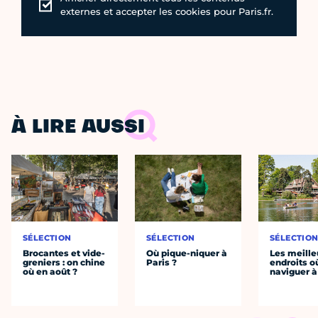
externes et accepter les cookies pour Paris.fr.
À LIRE AUSSI
SÉLECTION
SÉLECTION
SÉLECTIO
Brocantes et vide-
Où pique-niquer à
Les meille
greniers : on chine
Paris ?
endroits o
où en août ?
naviguer à