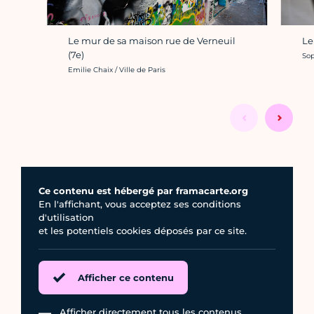
Le
Le mur de sa maison rue de Verneuil
(7e)
Cré
Sop
Crédit photo :
Emilie Chaix / Ville de Paris
Ce contenu est hébergé par framacarte.org
En l'affichant, vous acceptez ses conditions
d'utilisation
et les potentiels cookies déposés par ce site.
Afficher ce contenu
Afficher directement tous les contenus