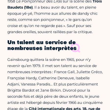
1958
Le Poinçonneur des Lilas
sur la scène des
Trois
Baudets (18e)
. Il a beau avoir du talent, en pleine
époque yé-yé, l’homme aux allures de dandy chic
reste, comme son poinçonneur, « le gars qu’on
croise et qu’on ne regarde pas ». Sauf pour ses
grandes oreilles, souvent raillées par la critique.
Un talent au service de
nombreuses interprètes
Gainsbourg quittera la scène en 1965, pour n’y
revenir qu’en 1979. Il met son talent au service de
nombreuses interprètes : France Gall, Juliette Gréco,
Françoise Hardy, Catherine Deneuve, Isabelle
Adjani, Vanessa Paradis… Et plus particulièrement
Brigitte Bardot et Jane Birkin. Divorcé pour la
seconde fois et déjà père de deux enfants, le jeune
artiste est hébergé depuis février 1966 au cinquième
étage de la
Cité internationale des arts
,
18, rue de