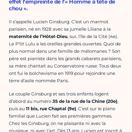
effet l’empreinte de l’« Homme à tête de
chou ».
Il s’appelle Lucien Ginsburg. C’est un marmot
parisien, né en 1928 avec sa jumelle Liliane à la
maternité de l’Hôtel-Dieu
, sur, l’île de la Cité (4e).
Le P’tit Lulu a les oreilles grandes ouvertes. Quoi de
plus normal dans une famille de mélomanes ? Son
père est pianiste dans les grands cabarets parisiens,
sa mère chantait au Conservatoire russe. Tous deux
ont fui le bolchevisme en 1919 pour rejoindre une
terre d’asile nommée Paris.
Le couple Ginsburg et ses trois enfants logent
d’abord au numéro
35 de la rue de la Chine (20e)
,
puis au
11 bis, rue Chaptal (9e)
. C’est sur le piano
familial que Lucien fait ses premières gammes.
Chez les Ginsburg, on ne plaisante ni avec la
musique, ni avec l’art. Dès 13 ans, Lucien est inscrit à