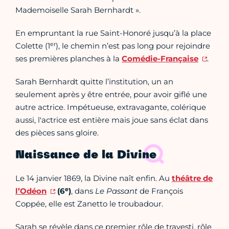
Mademoiselle Sarah Bernhardt ».
En empruntant la rue Saint-Honoré jusqu’à la place
er
Colette (1
), le chemin n’est pas long pour rejoindre
ses premières planches à la
Comédie-Française
.
Sarah Bernhardt quitte l’institution, un an
seulement après y être entrée, pour avoir giflé une
autre actrice. Impétueuse, extravagante, colérique
aussi, l'actrice est entière mais joue sans éclat dans
des pièces sans gloire.
Naissance de la Divine
Le 14 janvier 1869, la Divine naît enfin. Au
théâtre de
e
l’Odéon
(6
)
, dans
Le Passant
de François
Coppée, elle est Zanetto le troubadour.
Sarah se révèle dans ce premier rôle de travesti, rôle