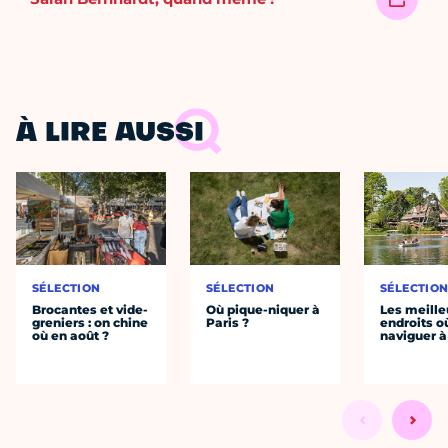
À LIRE AUSSI
SÉLECTION
SÉLECTION
SÉLECTIO
Brocantes et vide-
Où pique-niquer à
Les meille
greniers : on chine
Paris ?
endroits o
où en août ?
naviguer à