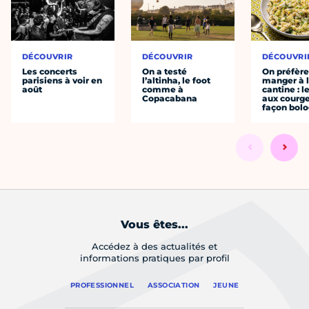
DÉCOUVRIR
DÉCOUVRIR
DÉCOUVRI
Les concerts
On a testé
On préfèr
parisiens à voir en
l’altinha, le foot
manger à 
août
comme à
cantine : l
Copacabana
aux courge
façon bol
Vous êtes...
Accédez à des actualités et
informations pratiques par profil
PROFESSIONNEL
ASSOCIATION
JEUNE