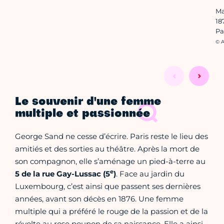
Ma
18
Pa
Cré
© A
Le souvenir d'une femme
multiple et passionnée
George Sand ne cesse d’écrire. Paris reste le lieu des
amitiés et des sorties au théâtre. Après la mort de
son compagnon, elle s’aménage un pied-à-terre au
e
5 de la rue Gay-Lussac (5
)
. Face au jardin du
Luxembourg, c’est ainsi que passent ses dernières
années, avant son décès en 1876. Une femme
multiple qui a préféré le rouge de la passion et de la
révolte au rose poupon de sa naissance. Elle a ainsi