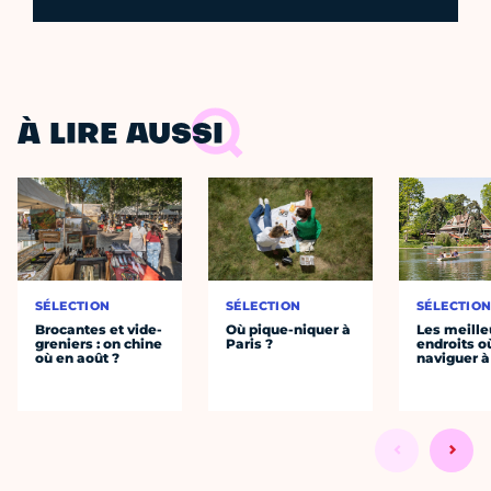
À LIRE AUSSI
SÉLECTION
SÉLECTION
SÉLECTIO
Brocantes et vide-
Où pique-niquer à
Les meille
greniers : on chine
Paris ?
endroits o
où en août ?
naviguer à