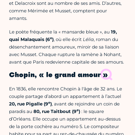
et Delacroix sont au nombre de ses amis. D’autres,
comme Mérimée et Musset, comptent pour
amants.
Le poète fréquente la « mansarde bleue », au
19,
e
quai Malaquais (6
)
, où elle écrit
Lélia
, roman du
désenchantement amoureux, miroir de sa liaison
avec Musset. Chaque rupture la ramène à Nohant,
avant que Paris redevienne capitale de ses amours.
Chopin, « le grand amour »
En 1836, elle rencontre Chopin à l'âge de 32 ans. Le
couple partage d’abord un appartement à l’actuel
e
20, rue Pigalle (9
)
, avant de rejoindre un coin de
e
paradis au
80, rue Taitbout (9
)
: le square
d’Orléans. Elle occupe un appartement au-dessus
de la porte cochère au numéro 5. Le compositeur
habite pour sa part au rez-de-chaussée du numéro