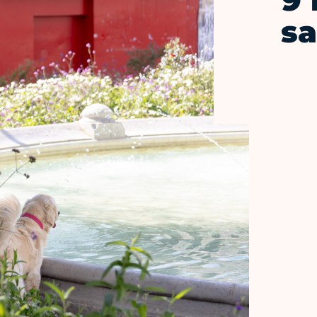
9 
sa