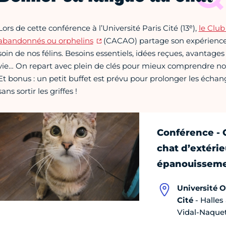
e
Lors de cette conférence à l’Université Paris Cité (13
),
le Club
abandonnés ou orphelins
(CACAO) partage son expérience 
soin de nos félins. Besoins essentiels, idées reçues, avantage
vie… On repart avec plein de clés pour mieux comprendre 
Et bonus : un petit buffet est prévu pour prolonger les échan
sans sortir les griffes !
Conférence - C
chat d’extérie
épanouissem
Université O
Cité
- Halles
Vidal-Naquet