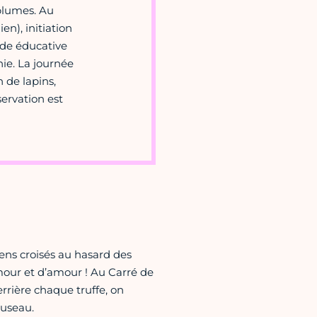
plumes. Au
n), initiation
ade éducative
ie. La journée
 de lapins,
servation est
ens croisés au hasard des
mour et d’amour ! Au Carré de
Derrière chaque truffe, on
museau.