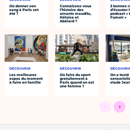
Où donner son
Connaissez-vous
3 bonnes r
sang à Paris cet
l’histoire des
d’écouter 
été ?
amants maudits,
podcast « 
Héloïse et
Fumoir »
Abélard ?
DÉCOUVRIR
DÉCOUVRIR
DÉCOUVRI
Les meilleures
Où faire du sport
On a testé 
expos du moment
gratuitement à
sensoriell
à faire en famille
Paris quand on est
stade Jea
une femme ?