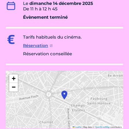
Le
dimanche 14 décembre 2025
De 11 h à 12 h 45
Évènement terminé
Tarifs habituels du cinéma.
Réservation
Réservation conseillée
+
−
Leaflet
|
Map data ©
OpenStreetMap
contributors