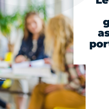
Le
g
a
por