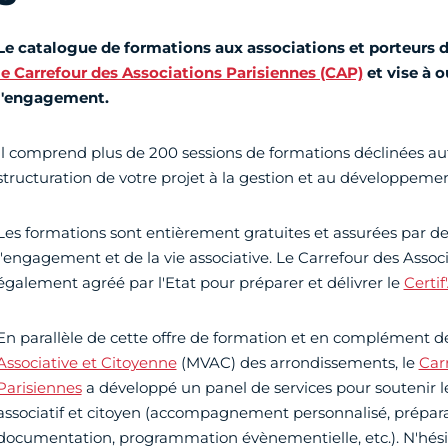
Le catalogue de formations aux associations et porteurs d
le Carrefour des Associations Parisiennes (CAP)
et vise à o
l'engagement.
Il comprend plus de 200 sessions de formations déclinées au
structuration de votre projet à la gestion et au développemen
Les formations sont entièrement gratuites et assurées par de
l'engagement et de la vie associative. Le Carrefour des Assoc
également agréé par l'Etat pour préparer et délivrer le
Certif
En parallèle de cette offre de formation et en complément 
Associative et Citoyenne
(MVAC) des arrondissements, le
Car
Parisiennes
a développé un panel de services pour soutenir 
associatif et citoyen (accompagnement personnalisé, prépar
documentation, programmation évènementielle, etc.). N'hési