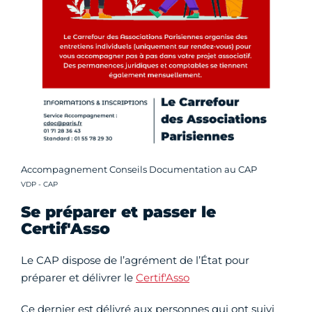
Accompagnement Conseils Documentation au CAP
Crédit photo :
VDP - CAP
Se préparer et passer le
Certif'Asso
Le CAP dispose de l’agrément de l’État pour
préparer et délivrer le
Certif'Asso
Ce dernier est délivré aux personnes qui ont suivi