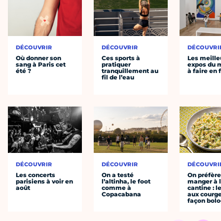
DÉCOUVRIR
DÉCOUVRIR
DÉCOUVRI
Où donner son
Ces sports à
Les meille
sang à Paris cet
pratiquer
expos du
été ?
tranquillement au
à faire en 
fil de l’eau
DÉCOUVRIR
DÉCOUVRIR
DÉCOUVRI
Les concerts
On a testé
On préfèr
parisiens à voir en
l’altinha, le foot
manger à 
août
comme à
cantine : l
Copacabana
aux courge
façon bol