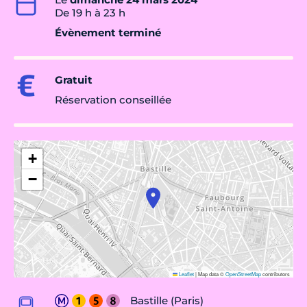
De 19 h à 23 h
Évènement terminé
Gratuit
Réservation conseillée
+
−
Leaflet
|
Map data ©
OpenStreetMap
contributors
Bastille (Paris)