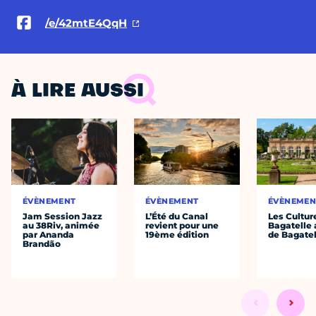
/e/42mtE4QqH
À LIRE AUSSI
ÉVÈNEMENT
ÉVÈNEMENT
ÉVÈNEMEN
Jam Session Jazz
L’Été du Canal
Les Cultur
au 38Riv, animée
revient pour une
Bagatelle 
par Ananda
19ème édition
de Bagatel
Brandão