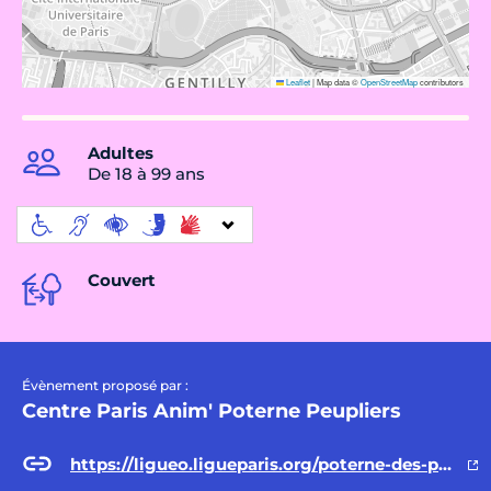
Leaflet
|
Map data ©
OpenStreetMap
contributors
Adultes
De 18 à 99 ans
Couvert
Évènement proposé par :
Centre Paris Anim' Poterne Peupliers
https://ligueo.ligueparis.org/poterne-des-peupliers/activites/stage-vacances/stage-cabaret