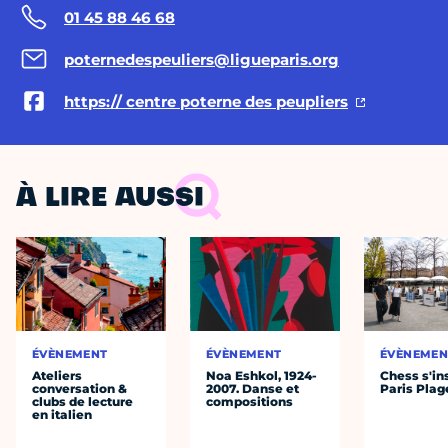
01 45 88 46 68
poternedespeuliers@ligueparis.org
https:// centre poterne des peupliers
À LIRE AUSSI
ÉVÈNEMENT
ÉVÈNEMENT
ÉVÈNEMEN
Ateliers
Noa Eshkol, 1924-
Chess s'ins
conversation &
2007. Danse et
Paris Plag
clubs de lecture
compositions
en italien