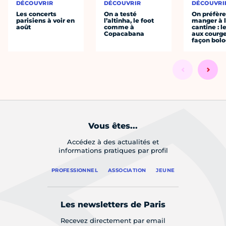
DÉCOUVRIR
DÉCOUVRIR
DÉCOUVRI
Les concerts
On a testé
On préfèr
parisiens à voir en
l’altinha, le foot
manger à 
août
comme à
cantine : l
Copacabana
aux courge
façon bol
Vous êtes...
Accédez à des actualités et
informations pratiques par profil
PROFESSIONNEL
ASSOCIATION
JEUNE
Les newsletters de Paris
Recevez directement par email