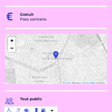
Gratuit
Pass sanitaire.
+
−
Leaflet
|
Map data ©
OpenStreetMap
contributors
Tout public