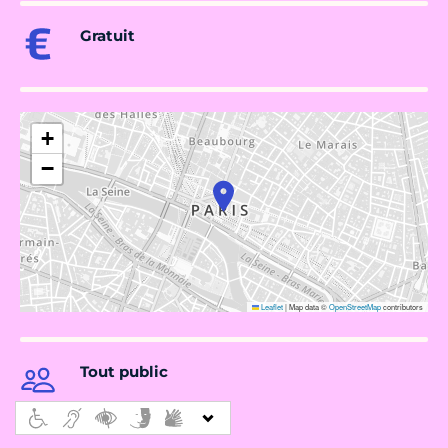
Gratuit
+
−
Leaflet
|
Map data ©
OpenStreetMap
contributors
Tout public