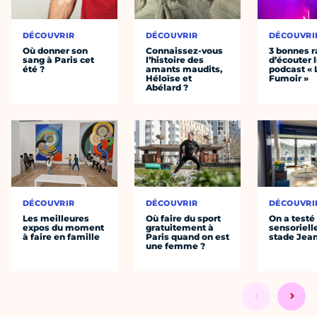
DÉCOUVRIR
DÉCOUVRIR
DÉCOUVRI
Où donner son
Connaissez-vous
3 bonnes r
sang à Paris cet
l’histoire des
d’écouter 
été ?
amants maudits,
podcast « 
Héloïse et
Fumoir »
Abélard ?
DÉCOUVRIR
DÉCOUVRIR
DÉCOUVRI
Les meilleures
Où faire du sport
On a testé 
expos du moment
gratuitement à
sensoriell
à faire en famille
Paris quand on est
stade Jea
une femme ?