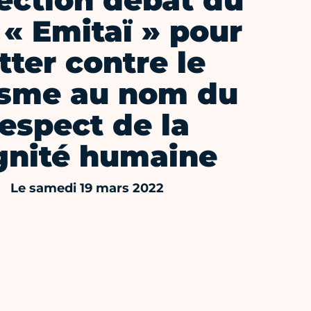
ection débat du
 « Emitaï » pour
tter contre le
isme au nom du
respect de la
gnité humaine
Le samedi 19 mars 2022