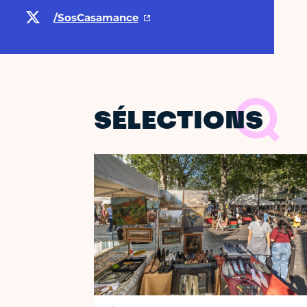
/SosCasamance
SÉLECTIONS