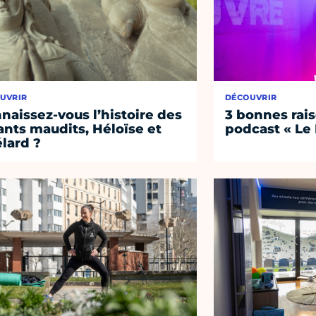
UVRIR
DÉCOUVRIR
naissez-vous l’histoire des
3 bonnes rais
nts maudits, Héloïse et
podcast « Le
lard ?