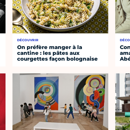
DÉCOUVRIR
DÉCO
On préfère manger à la
Con
cantine : les pâtes aux
ama
courgettes façon bolognaise
Abé