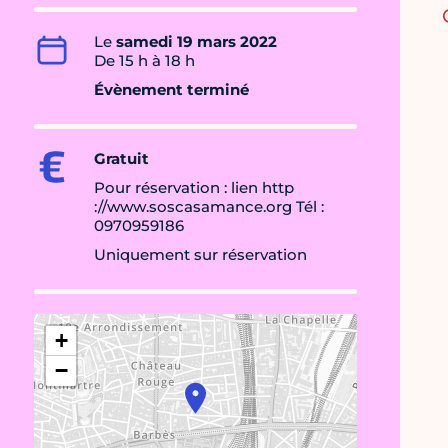
Le
samedi 19 mars 2022
De 15 h à 18 h
Évènement terminé
Gratuit
Pour réservation : lien http
://www.soscasamance.org Tél :
0970959186
Uniquement sur réservation
+
−