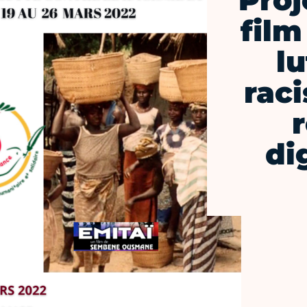
Proj
film
lu
rac
di