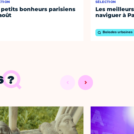
CTION
SÉLECTION
 petits bonheurs parisiens
Les meilleurs
août
naviguer à Pa
Balades urbaines
 ?