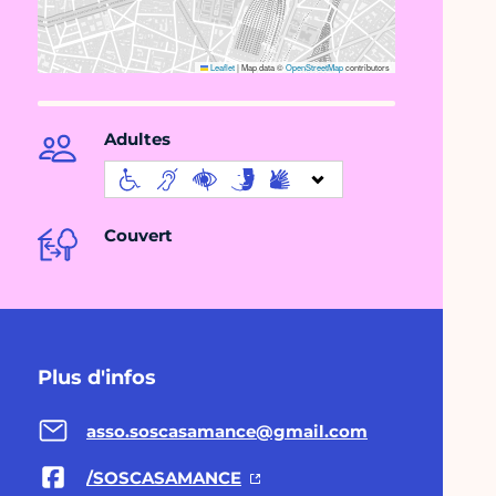
Leaflet
|
Map data ©
OpenStreetMap
contributors
Adultes
Couvert
Plus d'infos
asso.soscasamance@gmail.com
/SOSCASAMANCE