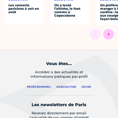
Les concerts
On a testé
On préfèr
parisiens à voir en
l’altinha, le foot
manger à 
août
comme à
cantine : l
Copacabana
aux courge
façon bol
Vous êtes...
Accédez à des actualités et
informations pratiques par profil
PROFESSIONNEL
ASSOCIATION
JEUNE
Les newsletters de Paris
Recevez directement par email
l'actualité de vos centres d'intérêt