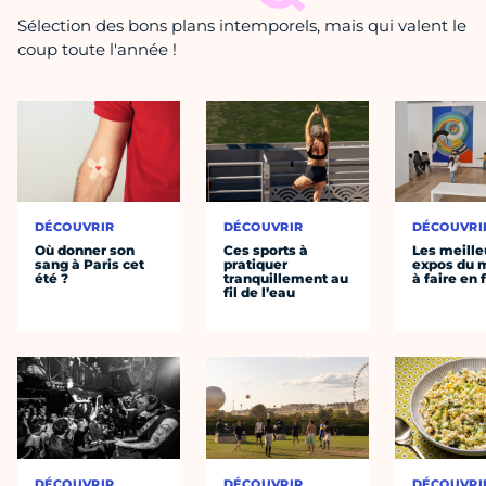
Sélection des bons plans intemporels, mais qui valent le
coup toute l'année !
DÉCOUVRIR
DÉCOUVRIR
DÉCOUVRI
Où donner son
Ces sports à
Les meille
sang à Paris cet
pratiquer
expos du
été ?
tranquillement au
à faire en 
fil de l’eau
DÉCOUVRIR
DÉCOUVRIR
DÉCOUVRI