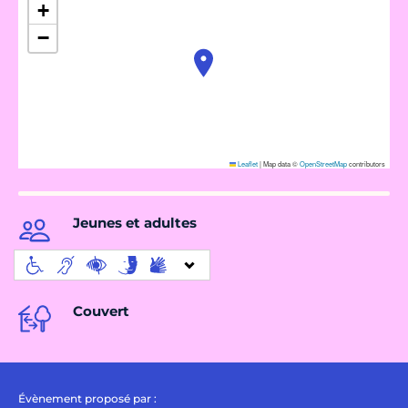
+
−
Leaflet
|
Map data ©
OpenStreetMap
contributors
Jeunes et adultes
Couvert
Évènement proposé par :