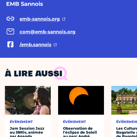
EMB Sannois
emb-sannois.org
com@emb-sannois.org
/emb.sannois
À LIRE AUSSI
ÉVÈNEMENT
ÉVÈNEMENT
ÉVÈNEMEN
Jam Session Jazz
Observation de
Les Cultur
au 38Riv, animée
l'éclipse de Soleil
Bagatelle 
par Ananda
au parc André
de Bagatel