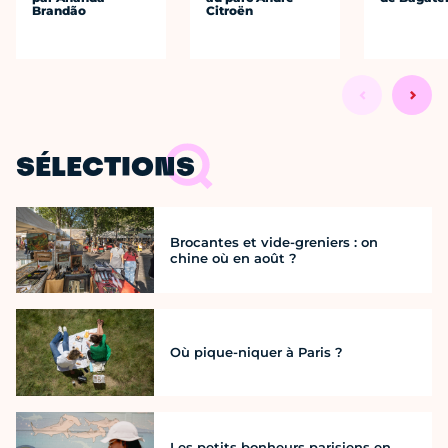
Brandão
Citroën
SÉLECTIONS
Brocantes et vide-greniers : on
chine où en août ?
Où pique-niquer à Paris ?
Les petits bonheurs parisiens en