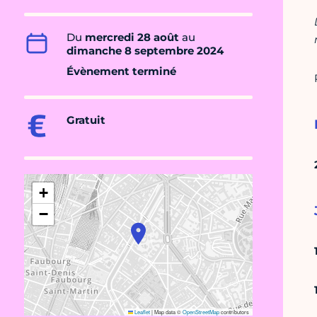
Du
mercredi 28 août
au
dimanche 8 septembre 2024
Évènement terminé
Gratuit
+
−
Leaflet
|
Map data ©
OpenStreetMap
contributors