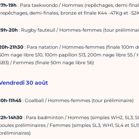
17h-19h
: Para taekwondo / Hommes (repêchages, demi-final
(repêchages, demi-finales, bronze et finale K44 -47Kg et -52
19h-20h
: Rugby fauteuil / Hommes-femmes (tour préliminair
20h-21h30
: Para natation / Hommes-femmes (finale 100m dos
50m nage libre S10, 100m papillon S13, 200m nage libre S5 /
SB3) / Femmes (finale 50m nage libre S6)
Vendredi 30 août
10h-11h45
: Goalball / Hommes-femmes (tour préliminaire)
12h-14h30
: Para badminton / Hommes (simples WH2, SL3, SL
poules préliminaires / Femmes (simples SL3, WH1, SL4 et SU5
préliminaires)