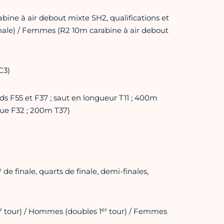
bine à air debout mixte SH2, qualifications et
 finale) / Femmes (R2 10m carabine à air debout
C3)
ds F55 et F37 ; saut en longueur T11 ; 400m
sue F32 ; 200m T37)
e
de finale, quarts de finale, demi-finales,
r
er
tour) / Hommes (doubles 1
tour) / Femmes