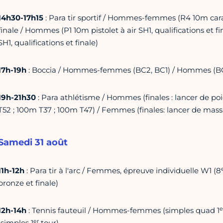
14h30-17h15
: Para tir sportif / Hommes-femmes (R4 10m cara
finale / Hommes (P1 10m pistolet à air SH1, qualifications et
SH1, qualifications et finale)
17h-19h
: Boccia / Hommes-femmes (BC2, BC1) / Hommes (B
19h-21h30
: Para athlétisme / Hommes (finales : lancer de poi
T52 ; 100m T37 ; 100m T47) / Femmes (finales: lancer de mas
Samedi 31 août
11h-12h
: Para tir à l'arc / Femmes, épreuve individuelle W1 (8
bronze et finale)
e
12h-14h
: Tennis fauteuil / Hommes-femmes (simples quad 1
er
(simples 1
tour)