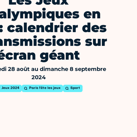
Les Jeux
alympiques en
 : calendrier des
ansmissions sur
écran géant
di 28 août au dimanche 8 septembre
2024
Jeux 2024
Paris fête les jeux
Sport