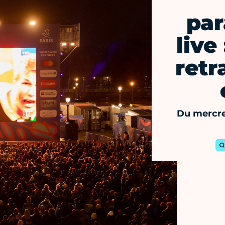
par
live
retr
Du mercre