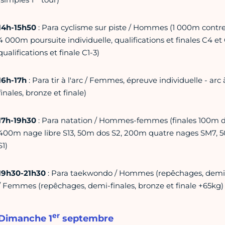
14h-15h50
: Para cyclisme sur piste / Hommes (1 000m contre la
4 000m poursuite individuelle, qualifications et finales C4 
qualifications et finale C1-3)
16h-17h
: Para tir à l'arc / Femmes, épreuve individuelle - arc 
finales, bronze et finale)
17h-19h30
: Para natation / Hommes-femmes (finales 100m do
400m nage libre S13, 50m dos S2, 200m quatre nages SM7, 5
S1)
19h30-21h30
: Para taekwondo / Hommes (repêchages, demi-f
/ Femmes (repêchages, demi-finales, bronze et finale +65kg)
er
Dimanche 1
septembre