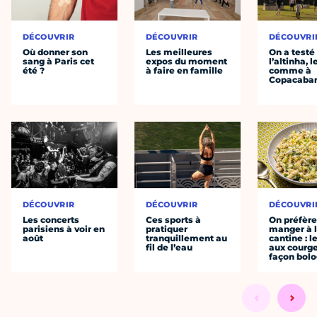
DÉCOUVRIR
DÉCOUVRIR
DÉCOUVRI
Où donner son
Les meilleures
On a testé
sang à Paris cet
expos du moment
l’altinha, l
été ?
à faire en famille
comme à
Copacaba
DÉCOUVRIR
DÉCOUVRIR
DÉCOUVRI
Les concerts
Ces sports à
On préfèr
parisiens à voir en
pratiquer
manger à 
août
tranquillement au
cantine : l
fil de l’eau
aux courge
façon bol