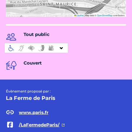
Leaflet
|
Map data ©
OpenStreetMap
contributors
Tout public
Couvert
Évènement proposé par :
La Ferme de Paris
www.paris.fr
/LaFermedeParis/