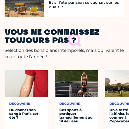
Et si l’été parisien se cachait sur les
quais ?
VOUS NE CONNAISSEZ
TOUJOURS PAS ?
Sélection des bons plans intemporels, mais qui valent le
coup toute l'année !
DÉCOUVRIR
DÉCOUVRIR
DÉCOUVRI
Où donner son
Ces sports à
On a testé
sang à Paris cet
pratiquer
l’altinha, l
été ?
tranquillement au
comme à
fil de l’eau
Copacaba