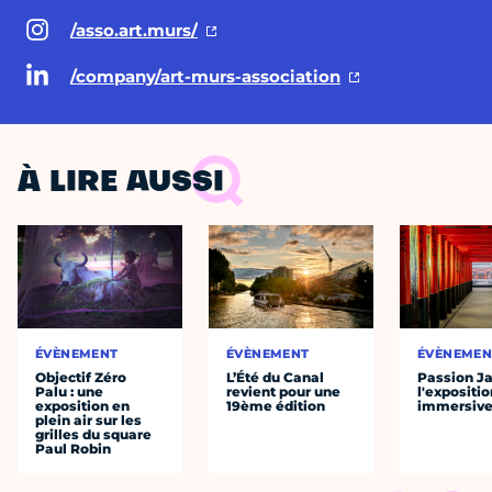
/asso.art.murs/
/company/art-murs-association
À LIRE AUSSI
ÉVÈNEMENT
ÉVÈNEMENT
ÉVÈNEMEN
Objectif Zéro
L’Été du Canal
Passion J
Palu : une
revient pour une
l'expositio
exposition en
19ème édition
immersiv
plein air sur les
grilles du square
Paul Robin