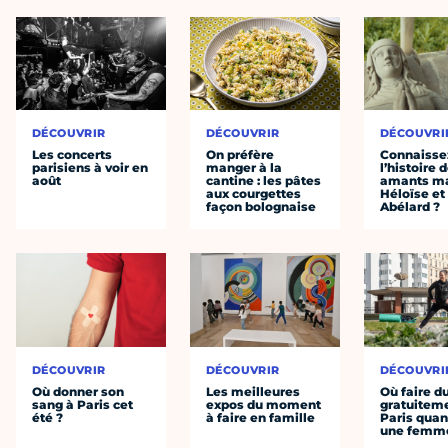
DÉCOUVRIR
DÉCOUVRIR
DÉCOUVRI
Les concerts
On préfère
Connaisse
parisiens à voir en
manger à la
l’histoire 
août
cantine : les pâtes
amants ma
aux courgettes
Héloïse et
façon bolognaise
Abélard ?
DÉCOUVRIR
DÉCOUVRIR
DÉCOUVRI
Où donner son
Les meilleures
Où faire d
sang à Paris cet
expos du moment
gratuitem
été ?
à faire en famille
Paris quan
une femm