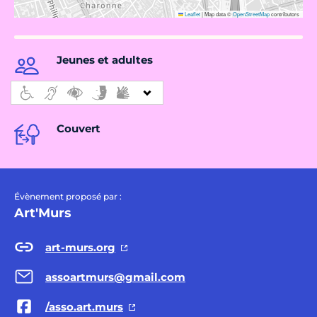
Leaflet
|
Map data ©
OpenStreetMap
contributors
Jeunes et adultes
Couvert
Évènement proposé par :
Art'Murs
art-murs.org
assoartmurs@gmail.com
/asso.art.murs