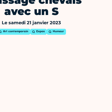
issage chevals
avec un S
Le samedi 21 janvier 2023
Art contemporain
Expos
Humour