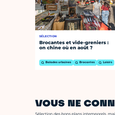
SÉLECTION
Brocantes et vide-greniers :
on chine où en août ?
Balades urbaines
Brocantes
Loisirs
VOUS NE CONN
Sélection des bons plans intemporels, mais