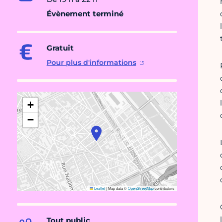
Évènement terminé
Gratuit
Pour plus d'informations
+
−
Leaflet
|
Map data ©
OpenStreetMap
contributors
Tout public