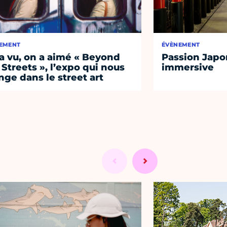
EMENT
ÉVÈNEMENT
a vu, on a aimé « Beyond
Passion Japon
 Streets », l’expo qui nous
immersive
nge dans le street art