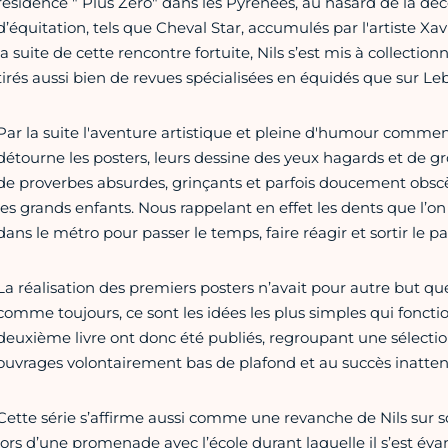
résidence " Plus Zero" dans les Pyrénées, au hasard de la dé
d’équitation, tels que Cheval Star, accumulés par l'artiste Xav
la suite de cette rencontre fortuite, Nils s’est mis à collecti
tirés aussi bien de revues spécialisées en équidés que sur Leb
Par la suite l'aventure artistique et pleine d'humour commenc
détourne les posters, leurs dessine des yeux hagards et de gro
de proverbes absurdes, grinçants et parfois doucement obsc
les grands enfants. Nous rappelant en effet les dents que l’on 
dans le métro pour passer le temps, faire réagir et sortir le p
La réalisation des premiers posters n’avait pour autre but que
comme toujours, ce sont les idées les plus simples qui fonct
deuxième livre ont donc été publiés, regroupant une sélect
ouvrages volontairement bas de plafond et au succès inatte
Cette série s’affirme aussi comme une revanche de Nils sur s
lors d’une promenade avec l’école durant laquelle il s’est éva