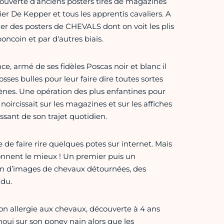
couverte d’anciens posters tirés de magazines
ier De Kepper et tous les apprentis cavaliers. A
onner des posters de CHEVALS dont on voit les plis
oncoin et par d'autres biais.
e, armé de ses fidèles Poscas noir et blanc il
sses bulles pour leur faire dire toutes sortes
ènes. Une opération des plus enfantines pour
noircissait sur les magazines et sur les affiches
assant de son trajet quotidien.
 de faire rire quelques potes sur internet. Mais
ionnent le mieux ! Un premier puis un
ion d’images de chevaux détournées, des
ndu.
on allergie aux chevaux, découverte à 4 ans
noui sur son poney nain alors que les