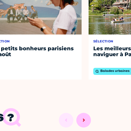
CTION
SÉLECTION
 petits bonheurs parisiens
Les meilleurs
août
naviguer à Pa
Balades urbaines
 ?