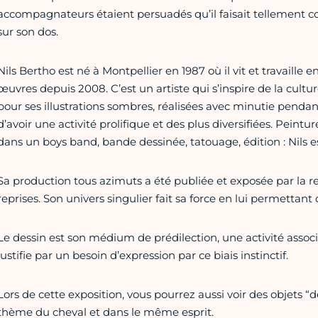
accompagnateurs étaient persuadés qu’il faisait tellement co
sur son dos.
Nils Bertho
est né à Montpellier en 1987 où il vit et travaille 
œuvres depuis 2008. C’est un artiste qui s’inspire de la cul
pour ses illustrations sombres, réalisées avec minutie penda
d’avoir une activité prolifique et des plus diversifiées. Peintu
dans un boys band, bande dessinée, tatouage, édition : Nils est
Sa production tous azimuts a été publiée et exposée par la re
reprises. Son univers singulier fait sa force en lui permettant 
Le dessin est son médium de prédilection, une activité associ
justifie par un besoin d’expression par ce biais instinctif.
Lors de cette exposition, vous pourrez aussi voir des objets “
thème du cheval et dans le même esprit.