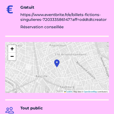
Gratuit
https://www.eventbrite.fr/e/billets-fictions-
singulieres-720333586147?aff=oddtdtcreator
Réservation conseillée
+
−
Leaflet
|
Map data ©
OpenStreetMap
contributors
Tout public