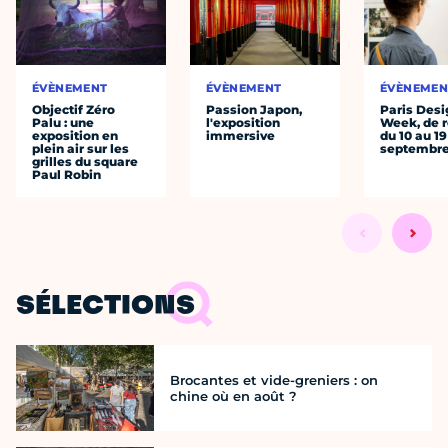
ÉVÈNEMENT
ÉVÈNEMENT
ÉVÈNEMEN
Objectif Zéro
Passion Japon,
Paris Desi
Palu : une
l'exposition
Week, de r
exposition en
immersive
du 10 au 19
plein air sur les
septembr
grilles du square
Paul Robin
SÉLECTIONS
Brocantes et vide-greniers : on
chine où en août ?